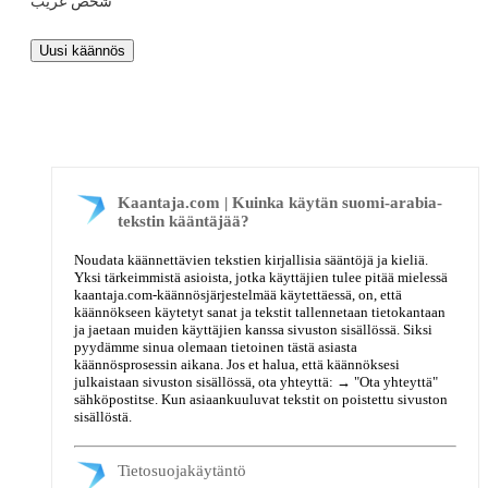
شخص غريب
Kaantaja.com | Kuinka käytän suomi-arabia-
tekstin kääntäjää?
Noudata käännettävien tekstien kirjallisia sääntöjä ja kieliä.
Yksi tärkeimmistä asioista, jotka käyttäjien tulee pitää mielessä
kaantaja.com-käännösjärjestelmää käytettäessä, on, että
käännökseen käytetyt sanat ja tekstit tallennetaan tietokantaan
ja jaetaan muiden käyttäjien kanssa sivuston sisällössä. Siksi
pyydämme sinua olemaan tietoinen tästä asiasta
käännösprosessin aikana. Jos et halua, että käännöksesi
julkaistaan sivuston sisällössä, ota yhteyttä: →
"Ota yhteyttä"
sähköpostitse. Kun asiaankuuluvat tekstit on poistettu sivuston
sisällöstä.
Tietosuojakäytäntö