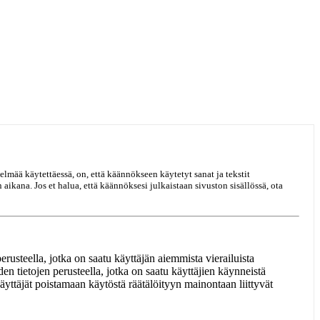
elmää käytettäessä, on, että käännökseen käytetyt sanat ja tekstit
ikana. Jos et halua, että käännöksesi julkaistaan sivuston sisällössä, ota
rusteella, jotka on saatu käyttäjän aiemmista vierailuista
en tietojen perusteella, jotka on saatu käyttäjien käynneistä
äyttäjät poistamaan käytöstä räätälöityyn mainontaan liittyvät