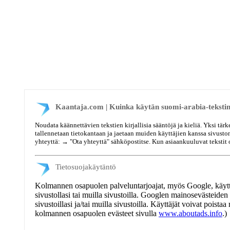
Kaantaja.com | Kuinka käytän suomi-arabia-teksti
Noudata käännettävien tekstien kirjallisia sääntöjä ja kieliä. Yksi tär
tallennetaan tietokantaan ja jaetaan muiden käyttäjien kanssa sivuston
yhteyttä: →
"Ota yhteyttä"
sähköpostitse. Kun asiaankuuluvat tekstit o
Tietosuojakäytäntö
Kolmannen osapuolen palveluntarjoajat, myös Google, käyttävä
sivustollasi tai muilla sivustoilla. Googlen mainosevästeiden
sivustoillasi ja/tai muilla sivustoilla. Käyttäjät voivat pois
kolmannen osapuolen evästeet sivulla
www.aboutads.info
.)