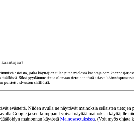
n kääntäjää?
keimmistä asioista, jotka käyttäjien tulee pitää mielessä kaantaja.com-käännösjärjest
 sisällössä. Siksi pyydämme sinua olemaan tietoinen tästä asiasta käännösprosessin a
n poistettu sivuston sisällöstä.
t evästeitä. Niiden avulla ne näyttävät mainoksia sellaisten tietojen pe
 avulla Google ja sen kumppanit voivat näyttää mainoksia käyttäjille niid
taa räätälöidyn mainonnan käytöstä
Mainosasetuksissa
. (Voit myös ohjata k