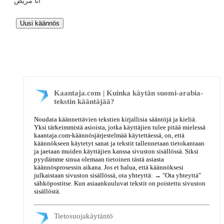
أنا مريض
Kaantaja.com | Kuinka käytän suomi-arabia-
tekstin kääntäjää?
Noudata käännettävien tekstien kirjallisia sääntöjä ja kieliä.
Yksi tärkeimmistä asioista, jotka käyttäjien tulee pitää mielessä
kaantaja.com-käännösjärjestelmää käytettäessä, on, että
käännökseen käytetyt sanat ja tekstit tallennetaan tietokantaan
ja jaetaan muiden käyttäjien kanssa sivuston sisällössä. Siksi
pyydämme sinua olemaan tietoinen tästä asiasta
käännösprosessin aikana. Jos et halua, että käännöksesi
julkaistaan sivuston sisällössä, ota yhteyttä: →
"Ota yhteyttä"
sähköpostitse. Kun asiaankuuluvat tekstit on poistettu sivuston
sisällöstä.
Tietosuojakäytäntö